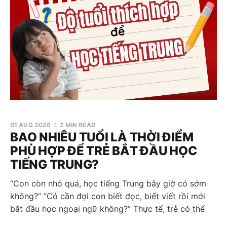
01 AUG 2026
2 MIN READ
BAO NHIÊU TUỔI LÀ THỜI ĐIỂM
PHÙ HỢP ĐỂ TRẺ BẮT ĐẦU HỌC
TIẾNG TRUNG?
“Con còn nhỏ quá, học tiếng Trung bây giờ có sớm
không?” “Có cần đợi con biết đọc, biết viết rồi mới
bắt đầu học ngoại ngữ không?” Thực tế, trẻ có thể