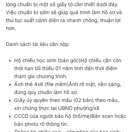
lòng chuẩn bị một số giấy tờ cần thiết dưới đây.
Việc chuẩn bị sớm sẽ giúp quá trình làm hồ sơ và
thủ tục xuất cảnh diễn ra nhanh chóng, thuận lợi
hơn.
Danh sách tài liệu cần nộp:
Hộ chiếu học sinh (bản gốc)Hộ chiếu cần còn
thời hạn tối thiểu 01 năm tính đến thời điểm
tham gia chương trình.
Ảnh thẻ 4x6 (file mềm)Ảnh rõ mặt, nền sáng,
đúng quy chuẩn làm hồ sơ.
Giấy ủy quyền theo mẫu (02 bản) theo mẫu,
xin chứng thực tại UBND phường/xã
CCCD của người bảo hộ (bố/mẹ)Bản scan hoặc
bản photo rõ thông tin.
Thông tin chiều cao – cân nặng của học sinh: